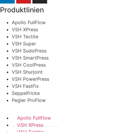
Produktlinien
Apollo FullFlow
VSH XPress
VSH Tectite
VSH Super
VSH SudoPress
VSH SmartPress
VSH CoolPress
VSH Shurjoint
VSH PowerPress
VSH FastFix
Seppelfricke
Pegler ProFlow
Apollo FullFlow
VSH XPress
VSH Tectite