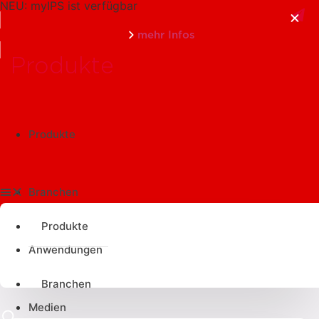
NEU: myIPS ist verfügbar
mehr Infos
schließen
Produkte
Produkte
Branchen
Produkte
Anwendungen
Branchen
Medien