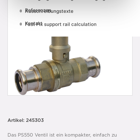
Referenzen
Ausschreibungstexte
Kontakt
Fast Fix support rail calculation
Artikel: 245303
Das PS550 Ventil ist ein kompakter, einfach zu