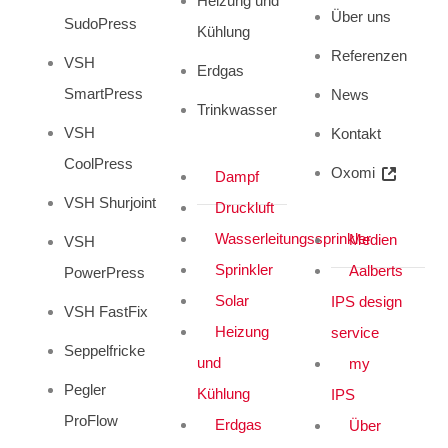
Heizung und
Über uns
SudoPress
Kühlung
Referenzen
VSH
Erdgas
SmartPress
News
Trinkwasser
VSH
Kontakt
CoolPress
Oxomi
Dampf
VSH Shurjoint
Druckluft
Wasserleitungssprinkler
Medien
VSH
Sprinkler
Aalberts
PowerPress
Solar
IPS design
VSH FastFix
Heizung
service
Seppelfricke
und
my
Pegler
Kühlung
IPS
ProFlow
Erdgas
Über