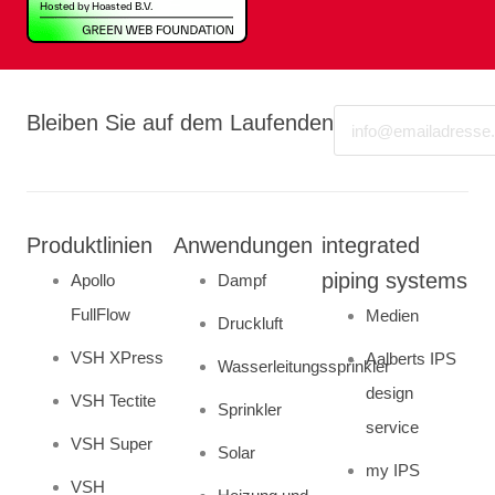
Email
Bleiben Sie auf dem Laufenden
Produktlinien
Anwendungen
integrated
piping systems
Apollo
Dampf
FullFlow
Medien
Druckluft
VSH XPress
Aalberts IPS
Wasserleitungssprinkler
design
VSH Tectite
Sprinkler
service
VSH Super
Solar
my IPS
VSH