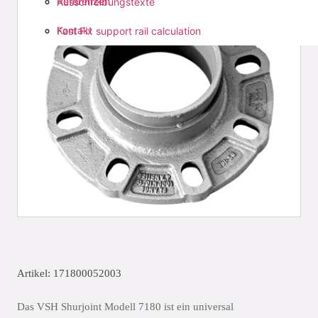
Referenzen
Ausschreibungstexte
Kontakt
Fast Fix support rail calculation
Artikel: 171800052003
Das VSH Shurjoint Modell 7180 ist ein universal