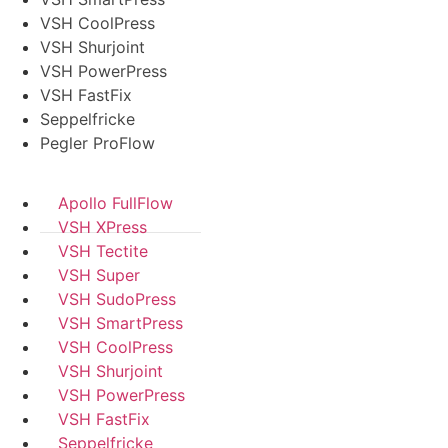
VSH CoolPress
VSH Shurjoint
VSH PowerPress
VSH FastFix
Seppelfricke
Pegler ProFlow
Apollo FullFlow
VSH XPress
VSH Tectite
VSH Super
VSH SudoPress
VSH SmartPress
VSH CoolPress
VSH Shurjoint
VSH PowerPress
VSH FastFix
Seppelfricke