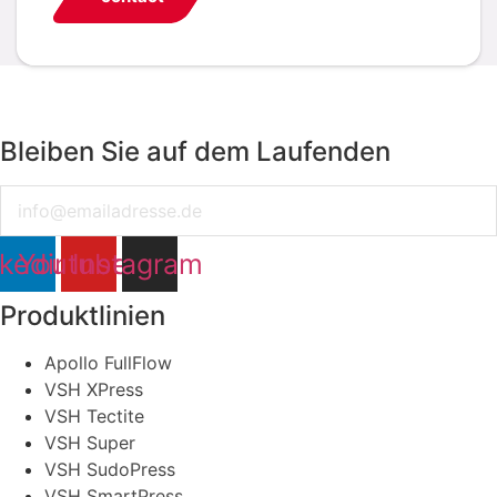
Bleiben Sie auf dem Laufenden
Email
nkedin
Youtube
Instagram
Produktlinien
Apollo FullFlow
VSH XPress
VSH Tectite
VSH Super
VSH SudoPress
VSH SmartPress