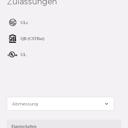
Zulassungen
ULc
QB (CSTBat)
UL
Eigenschaften