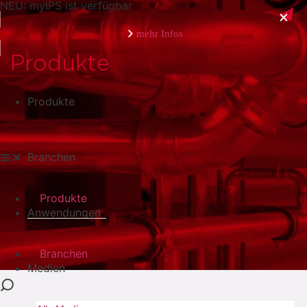
NEU: myIPS ist verfügbar
mehr Infos
Produkte
Produkte
schließen
Branchen
Produkte
Anwendungen
Branchen
Medien