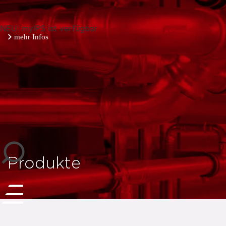
NEU: myIPS ist verfügbar
mehr Infos
schließen
Produkte