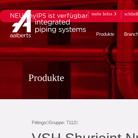
mehr Infos
schlie
NEU: myIPS ist verfügbar
Produkte
Branc
Produkte
Fittings
Gruppe: 7112