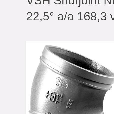
VSH Shurjoint N
22,5° a/a 168,3 