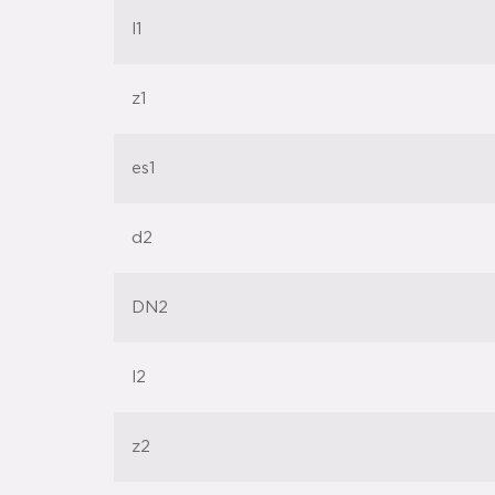
l1
z1
es1
d2
DN2
l2
z2