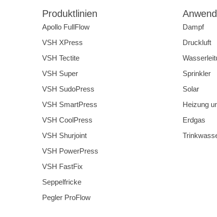
Produktlinien
Anwend
Apollo FullFlow
Dampf
VSH XPress
Druckluft
VSH Tectite
Wasserleit
VSH Super
Sprinkler
VSH SudoPress
Solar
VSH SmartPress
Heizung u
VSH CoolPress
Erdgas
VSH Shurjoint
Trinkwass
VSH PowerPress
VSH FastFix
Seppelfricke
Pegler ProFlow