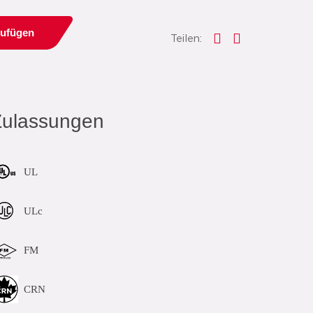
zufügen
Teilen:
Zulassungen
UL
ULc
FM
CRN