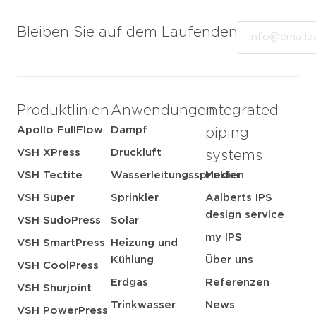
Email
Bleiben Sie auf dem Laufenden
Produktlinien
Anwendungen
integrated
Apollo FullFlow
Dampf
piping
VSH XPress
Druckluft
systems
VSH Tectite
Wasserleitungssprinkler
Medien
VSH Super
Sprinkler
Aalberts IPS
design service
VSH SudoPress
Solar
my IPS
VSH SmartPress
Heizung und
Kühlung
Über uns
VSH CoolPress
Erdgas
Referenzen
VSH Shurjoint
Trinkwasser
News
VSH PowerPress