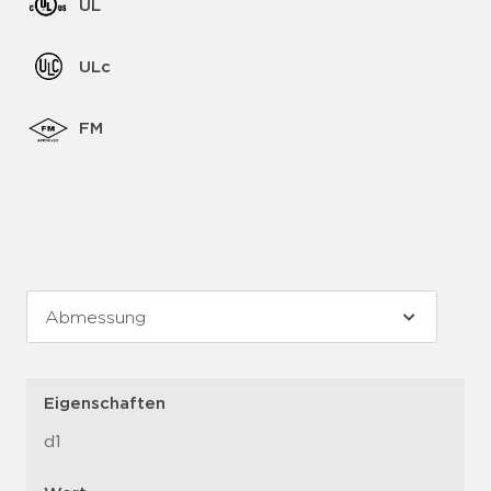
UL
ULc
FM
Eigenschaften
d1