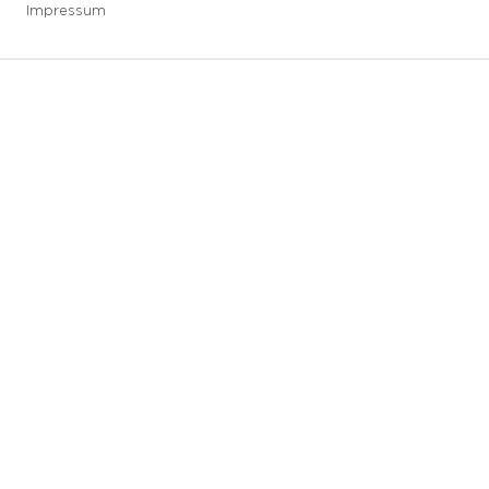
Impressum
3 downloads geselecteerd
Speichern