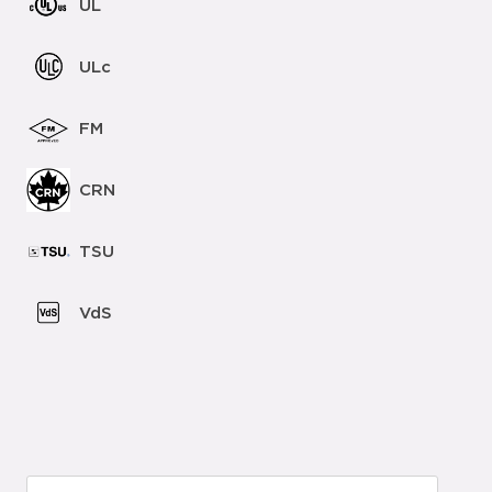
UL
ULc
FM
CRN
TSU
VdS