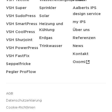
VSH Super
Sprinkler
Aalberts IPS
design service
VSH SudoPress
Solar
my IPS
VSH SmartPress
Heizung und
Kühlung
Über uns
VSH CoolPress
Erdgas
Referenzen
VSH Shurjoint
Trinkwasser
News
VSH PowerPress
Kontakt
VSH FastFix
Oxomi
Seppelfricke
Pegler ProFlow
AGB
Datenschutzerklarung
Cookie-Richtlinien