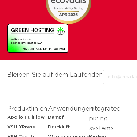
Email
Bleiben Sie auf dem Laufenden
Produktlinien
Anwendungen
integrated
Apollo FullFlow
Dampf
piping
VSH XPress
Druckluft
systems
VSH Tectite
Wasserleitungssprinkler
Medien