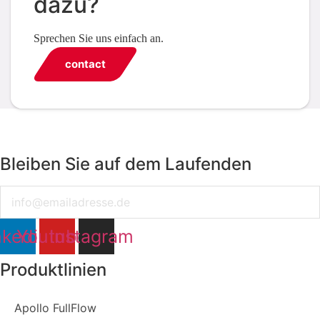
dazu?
Sprechen Sie uns einfach an.
contact
Bleiben Sie auf dem Laufenden
Email
nkedin
Youtube
Instagram
Produktlinien
Apollo FullFlow