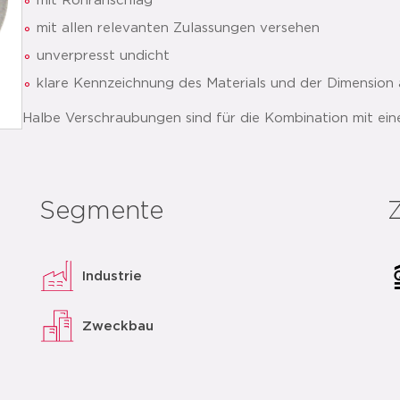
mit Rohranschlag
mit allen relevanten Zulassungen versehen
unverpresst undicht
klare Kennzeichnung des Materials und der Dimension 
Halbe Verschraubungen sind für die Kombination mit ei
entsprechende Auflage der Flachdichtung garantiert. In 
paralleles (G-Gewinde). Von einer Verwendung mit koni
keine ausreichende Auflage der Flachdichtung garantie
Segmente
prüfen Sie die Qualität und die Unversehrtheit der
Auflageflächen des Gewindes müssen frei von Veru
Industrie
(Riefen/Kerben) sein
die halbe Verschraubung mit der Flachdichtung a
Zweckbau
montieren und handfest anziehen. Achten Sie dabei
anschließend die Verschraubung mit einem passend
anziehen. Ein Überdrehen der halben Verschraubun