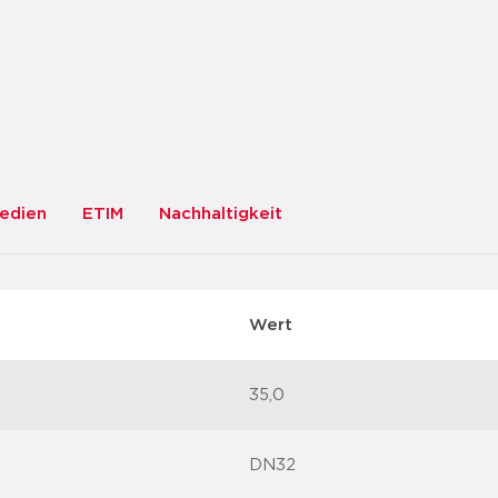
Verschraubung als auch zu einer Beschädigung un
PDF herunterladen
zur Liste 
edien
ETIM
Nachhaltigkeit
Wert
35,0
DN32