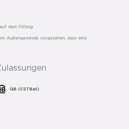
auf dem Fitting
nem Außengewinde vorgesehen, dass eine
der Regel handelt es sich hierbei um ein
schem (R-Außengewinde) ist abzuraten, da
ren werden kann.
Zulassungen
 Flachdichtung. Die Flachdichtung- und die
nreinigungen und Vertiefungen
QB (CSTBat)
uf das geeignete Außengewinde (G-Gewinde)
 auf den richtigen Sitz der Flachdichtung
en Maulschlüssel 1/8 bis 1/4 Umdrehungen
g, kann zu einer Beschädigung der