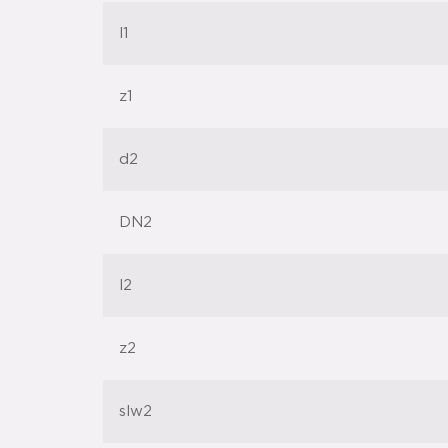
l1
z1
d2
DN2
l2
z2
slw2