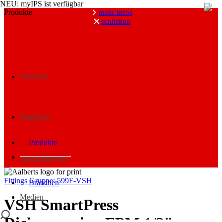
NEU: myIPS ist verfügbar
Produkte
mehr Infos
schließen
Suche
Produkte
Branchen
Produkte
Anwendungen
Fittings
Gruppe: 599F-VSH
Branchen
Medien
VSH SmartPress