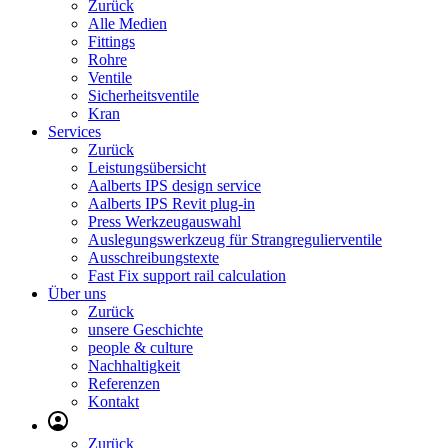
Zurück
Alle Medien
Fittings
Rohre
Ventile
Sicherheitsventile
Kran
Services
Zurück
Leistungsübersicht
Aalberts IPS design service
Aalberts IPS Revit plug-in
Press Werkzeugauswahl
Auslegungswerkzeug für Strangregulierventile
Ausschreibungstexte
Fast Fix support rail calculation
Über uns
Zurück
unsere Geschichte
people & culture
Nachhaltigkeit
Referenzen
Kontakt
Zurück