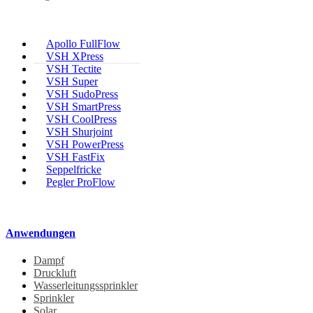
Apollo FullFlow
VSH XPress
VSH Tectite
VSH Super
VSH SudoPress
VSH SmartPress
VSH CoolPress
VSH Shurjoint
VSH PowerPress
VSH FastFix
Seppelfricke
Pegler ProFlow
Anwendungen
Dampf
Druckluft
Wasserleitungssprinkler
Sprinkler
Solar