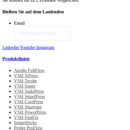
Sie können bis zu 2 Produkte vergleichen
Bleiben Sie auf dem Laufenden
Email
Linkedin
Youtube
Instagram
Produktlinien
Apollo FullFlow
VSH XPress
VSH Tectite
VSH Super
VSH SudoPress
VSH SmartPress
VSH CoolPress
VSH Shurjoint
VSH PowerPress
VSH FastFix
Seppelfricke
Pegler ProFlow