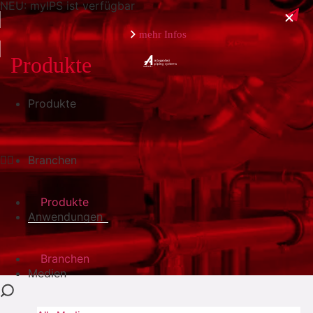
NEU: myIPS ist verfügbar
mehr Infos
Produkte
Produkte
schließen
Branchen
Produkte
Anwendungen
Branchen
Medien