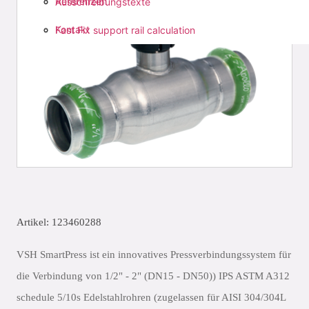
Referenzen
Ausschreibungstexte
Kontakt
Fast Fix support rail calculation
Artikel: 123460288
VSH SmartPress ist ein innovatives Pressverbindungssystem für
die Verbindung von 1/2" - 2" (DN15 - DN50)) IPS ASTM A312
schedule 5/10s Edelstahlrohren (zugelassen für AISI 304/304L