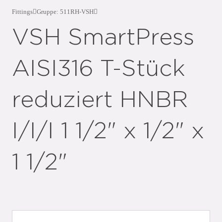
Fittings
Gruppe: 511RH-VSH
VSH SmartPress
AISI316 T-Stück
reduziert HNBR
I/I/I 1 1/2" x 1/2" x
1 1/2"