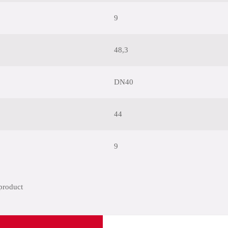
9
48,3
DN40
44
9