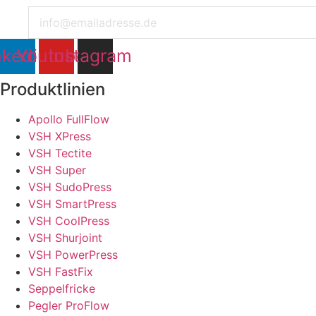
nkedin
Youtube
Instagram
Produktlinien
Apollo FullFlow
VSH XPress
VSH Tectite
VSH Super
VSH SudoPress
VSH SmartPress
VSH CoolPress
VSH Shurjoint
VSH PowerPress
VSH FastFix
Seppelfricke
Pegler ProFlow