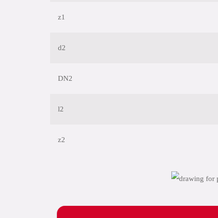
z1
d2
DN2
l2
z2