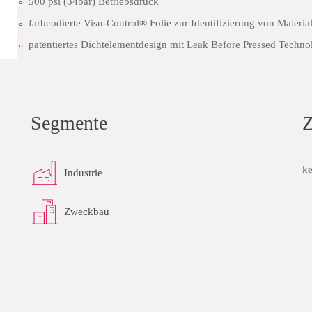
500 psi (34bar) Betriebsdruck
farbcodierte Visu-Control® Folie zur Identifizierung von Materi
patentiertes Dichtelementdesign mit Leak Before Pressed Technol
Installation
eindeutige Kennzeichnung des Dichtelements und der Abmessu
schneller Einbau dank vormarkierter Einstecktiefe
Segmente
Z
PDF herunterladen
zur Liste hinzu
ke
Industrie
Zweckbau