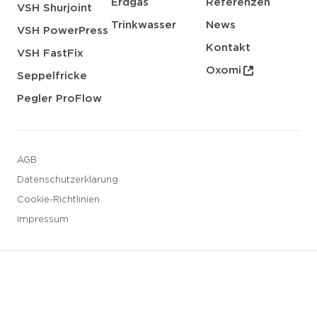
Erdgas
Referenzen
VSH Shurjoint
Trinkwasser
News
VSH PowerPress
Kontakt
VSH FastFix
Oxomi
Seppelfricke
Pegler ProFlow
AGB
Datenschutzerklarung
Cookie-Richtlinien
Impressum
3 downloads geselecteerd
Speichern