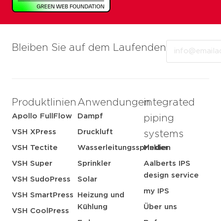
Email
Bleiben Sie auf dem Laufenden
Produktlinien
Anwendungen
integrated
Apollo FullFlow
Dampf
piping
VSH XPress
Druckluft
systems
VSH Tectite
Wasserleitungssprinkler
Medien
VSH Super
Sprinkler
Aalberts IPS
design service
VSH SudoPress
Solar
my IPS
VSH SmartPress
Heizung und
Kühlung
Über uns
VSH CoolPress