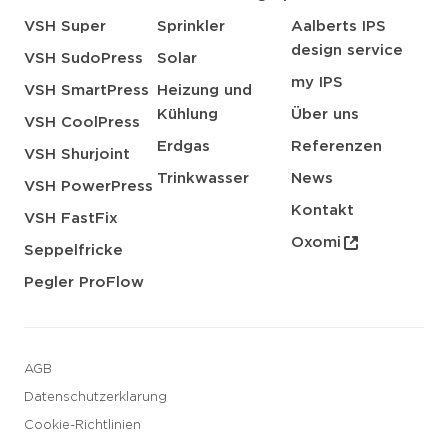
VSH Super
Sprinkler
Aalberts IPS
design service
VSH SudoPress
Solar
my IPS
VSH SmartPress
Heizung und
Kühlung
Über uns
VSH CoolPress
Erdgas
Referenzen
VSH Shurjoint
Trinkwasser
News
VSH PowerPress
Kontakt
VSH FastFix
Oxomi
Seppelfricke
Pegler ProFlow
AGB
Datenschutzerklarung
Cookie-Richtlinien