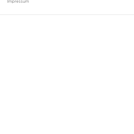
Impressum
3 downloads geselecteerd
Speichern