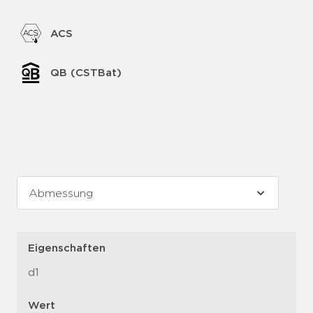
ACS
QB (CSTBat)
Eigenschaften
d1
Wert