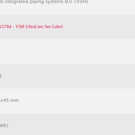
ts integrated piping systems B.V. (VSH)
5784 - VSH UltraLine Set Gabel
g
5x45 mm
stk)