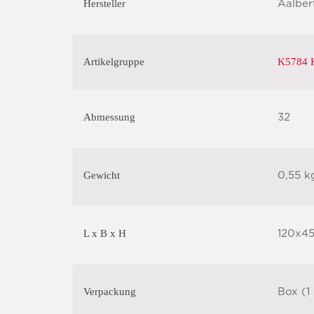
Hersteller
Aalber
Artikelgruppe
K5784 K
Abmessung
32
Gewicht
0,55 k
L x B x H
120x4
Verpackung
Box (1 