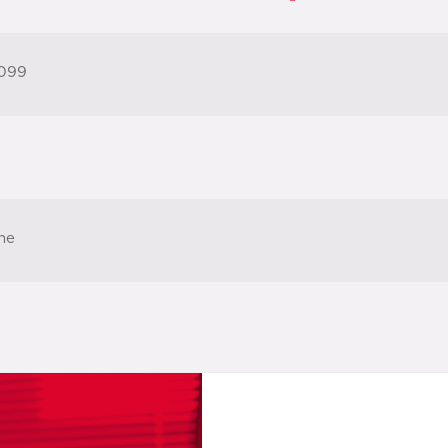
099
ne