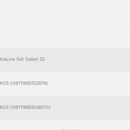
traLine Set Gabel 32
603 (08711985512878)
603 (08711985508970)