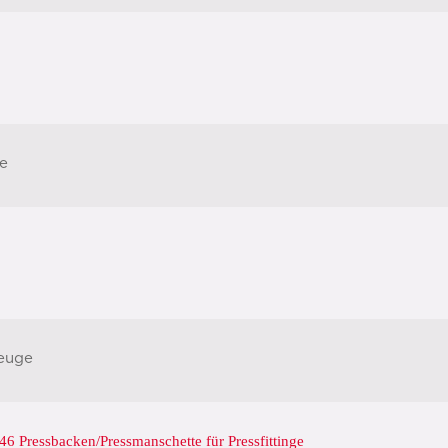
e
euge
6 Pressbacken/Pressmanschette für Pressfittinge