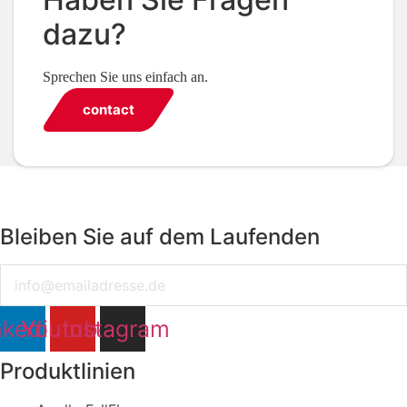
dazu?
Sprechen Sie uns einfach an.
contact
Bleiben Sie auf dem Laufenden
Email
nkedin
Youtube
Instagram
Produktlinien