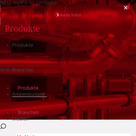
NEU: myIPS ist verfügbar
mehr Infos
Produkte
Produkte
schließen
Branchen
Produkte
Anwendungen
Branchen
Medien