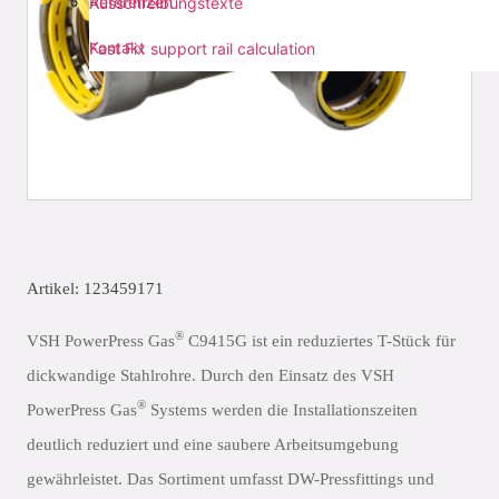
Referenzen
Ausschreibungstexte
Kontakt
Fast Fix support rail calculation
Artikel: 123459171
®
VSH PowerPress Gas
C9415G ist ein reduziertes T-Stück für
dickwandige Stahlrohre. Durch den Einsatz des VSH
®
PowerPress Gas
Systems werden die Installationszeiten
deutlich reduziert und eine saubere Arbeitsumgebung
gewährleistet. Das Sortiment umfasst DW-Pressfittings und