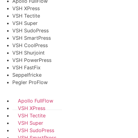
Apollo FullFlow
VSH XPress
VSH Tectite
VSH Super
VSH SudoPress
VSH SmartPress
VSH CoolPress
VSH Shurjoint
VSH PowerPress
VSH FastFix
Seppelfricke
Pegler ProFlow
Apollo FullFlow
VSH XPress
VSH Tectite
VSH Super
VSH SudoPress
VSH SmartPress