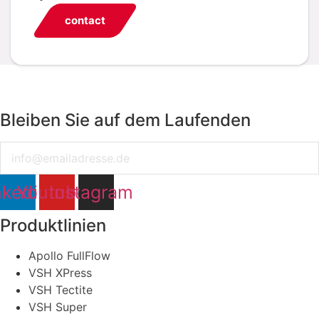
contact
Bleiben Sie auf dem Laufenden
Email
nkedin
Youtube
Instagram
Produktlinien
Apollo FullFlow
VSH XPress
VSH Tectite
VSH Super