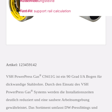
Referenzen
Ausschreibungstexte
Kontakt
Fast Fix support rail calculation
Artikel: 123459142
®
VSH PowerPress Gas
C9411G ist ein 90 Grad I/A Bogen für
dickwandige Stahlrohre. Durch den Einsatz des VSH
®
PowerPress Gas
Systems werden die Installationszeiten
deutlich reduziert und eine saubere Arbeitsumgebung
gewährleistet. Das Sortiment umfasst DW-Pressfittings und