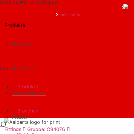
NEU: myIPS ist verfügbar
mehr Infos
Produkte
Produkte
schließen
Branchen
Produkte
Anwendungen
Branchen
Medien
Fittings
Gruppe: C9407G