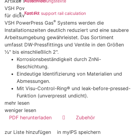
Artikel: 123459119
Referenzen
Ausschreibungstexte
®
VSH PowerPress Gas
C9407G ist ein Reduzierstück
Kontakt
Fast Fix support rail calculation
für dickwandige Stahlrohre. Durch den Einsatz des
®
VSH PowerPress Gas
Systems werden die
Installationszeiten deutlich reduziert und eine saubere
Arbeitsumgebung gewährleistet. Das Sortiment
umfasst DW-Pressfittings und Ventile in den Größen
½" bis einschließlich 2".
Korrosionsbeständigkeit durch ZnNi-
Beschichtung.
Eindeutige Identifizierung von Materialien und
Abmessungen.
Mit Visu-Control-Ring® und leak-before-pressed-
Funktion (unverpresst undicht).
mehr lesen
weniger lesen
PDF herunterladen
Zubehör
zur Liste hinzufügen
in myIPS speichern