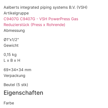
Aalberts integrated piping systems B.V. (VSH)
Artikelgruppe
C9407G C9407G - VSH PowerPress Gas
Reduzierstück (Press x Rohrende)
Abmessung
Ø1"x1/2"
Gewicht
0,15 kg
L x B x H
69x34x34 mm
Verpackung
Beutel (5 stk)
Eigenschaften
Farbe