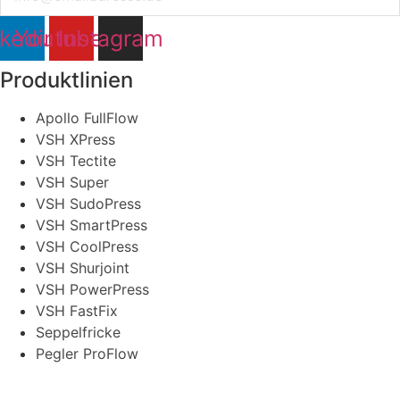
nkedin
Youtube
Instagram
Produktlinien
Apollo FullFlow
VSH XPress
VSH Tectite
VSH Super
VSH SudoPress
VSH SmartPress
VSH CoolPress
VSH Shurjoint
VSH PowerPress
VSH FastFix
Seppelfricke
Pegler ProFlow