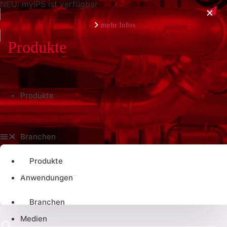
NEU: myIPS ist verfügbar
mehr Infos
schließen
Produkte
Produkte
Branchen
Produkte
Anwendungen
Branchen
Medien