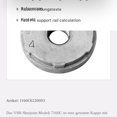
Referenzen
Ausschreibungstexte
Kontakt
Fast Fix support rail calculation
Artikel: 1160C6220003
Das VSH Shurjoint Modell 7160C ist eine genutete Kappe mit