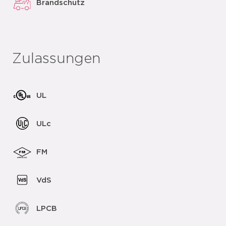
Brandschutz
Zulassungen
UL
ULc
FM
VdS
LPCB