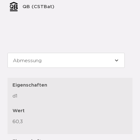
QB (CSTBat)
Eigenschaften
d1
Wert
60,3