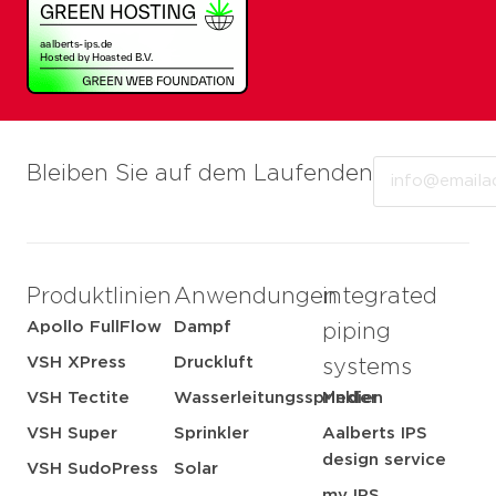
Email
Bleiben Sie auf dem Laufenden
Produktlinien
Anwendungen
integrated
Apollo FullFlow
Dampf
piping
VSH XPress
Druckluft
systems
VSH Tectite
Wasserleitungssprinkler
Medien
VSH Super
Sprinkler
Aalberts IPS
design service
VSH SudoPress
Solar
my IPS