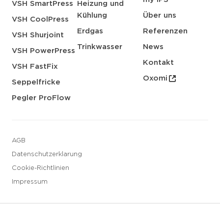
VSH SmartPress
Heizung und
Kühlung
Über uns
VSH CoolPress
Erdgas
Referenzen
VSH Shurjoint
Trinkwasser
News
VSH PowerPress
Kontakt
VSH FastFix
Oxomi
Seppelfricke
Pegler ProFlow
AGB
Datenschutzerklarung
Cookie-Richtlinien
Impressum
3 downloads geselecteerd