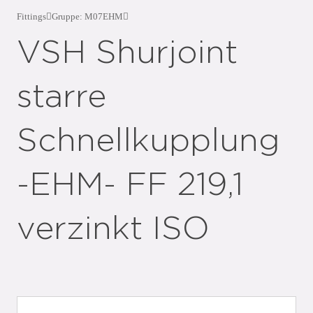
Fittings
Gruppe: M07EHM
VSH Shurjoint
starre
Schnellkupplung
-EHM- FF 219,1
verzinkt ISO