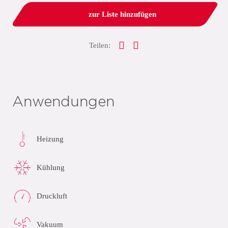
zur Liste hinzufügen
Teilen:
Anwendungen
Heizung
Kühlung
Druckluft
Vakuum