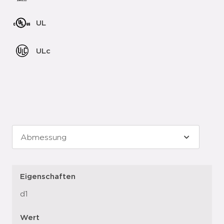
UL
ULc
Eigenschaften
d1
Wert