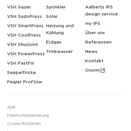
VSH Super
Sprinkler
Aalberts IPS
design service
VSH SudoPress
Solar
my IPS
VSH SmartPress
Heizung und
Kühlung
Über uns
VSH CoolPress
Erdgas
Referenzen
VSH Shurjoint
Trinkwasser
News
VSH PowerPress
Kontakt
VSH FastFix
Oxomi
Seppelfricke
Pegler ProFlow
AGB
Datenschutzerklarung
Cookie-Richtlinien