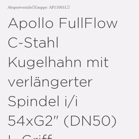
Absperrventile
Gruppe: AP11001L
Apollo FullFlow
C-Stahl
Kugelhahn mit
verlängerter
Spindel i/i
54xG2" (DN50)