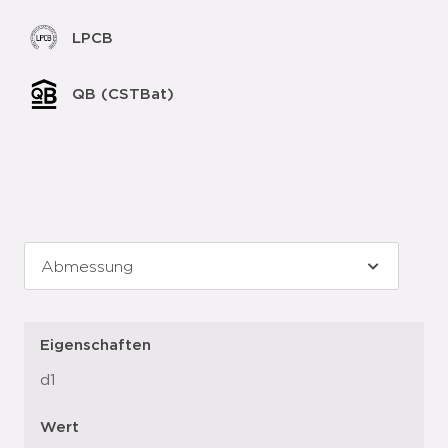
LPCB
QB (CSTBat)
Eigenschaften
d1
Wert