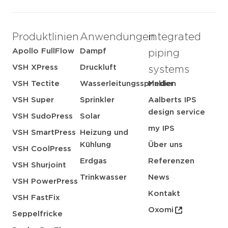
Produktlinien
Anwendungen
integrated
Apollo FullFlow
Dampf
piping
VSH XPress
Druckluft
systems
VSH Tectite
Wasserleitungssprinkler
Medien
VSH Super
Sprinkler
Aalberts IPS
design service
VSH SudoPress
Solar
my IPS
VSH SmartPress
Heizung und
Kühlung
Über uns
VSH CoolPress
Erdgas
Referenzen
VSH Shurjoint
Trinkwasser
News
VSH PowerPress
Kontakt
VSH FastFix
Oxomi
Seppelfricke