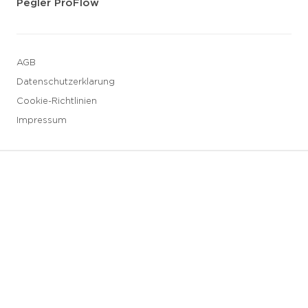
Pegler ProFlow
AGB
Datenschutzerklarung
Cookie-Richtlinien
Impressum
3 downloads geselecteerd
Speichern