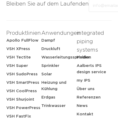
Email
Bleiben Sie auf dem Laufenden
Produktlinien
Anwendungen
integrated
Apollo FullFlow
Dampf
piping
VSH XPress
Druckluft
systems
VSH Tectite
Wasserleitungssprinkler
Medien
VSH Super
Sprinkler
Aalberts IPS
design service
VSH SudoPress
Solar
my IPS
VSH SmartPress
Heizung und
Kühlung
Über uns
VSH CoolPress
Erdgas
Referenzen
VSH Shurjoint
Trinkwasser
News
VSH PowerPress
Kontakt
VSH FastFix