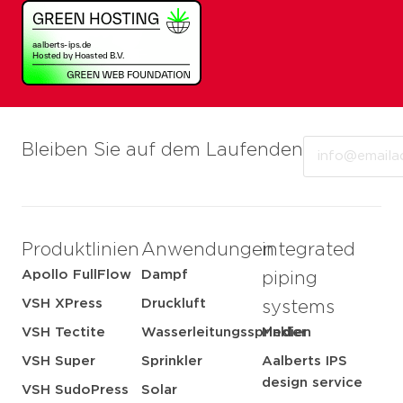
Email
Bleiben Sie auf dem Laufenden
Produktlinien
Anwendungen
integrated
Apollo FullFlow
Dampf
piping
VSH XPress
Druckluft
systems
VSH Tectite
Wasserleitungssprinkler
Medien
VSH Super
Sprinkler
Aalberts IPS
design service
VSH SudoPress
Solar