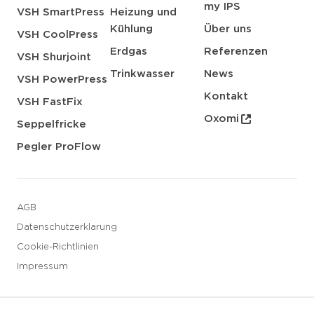
my IPS
VSH SmartPress
Heizung und
Kühlung
Über uns
VSH CoolPress
Erdgas
Referenzen
VSH Shurjoint
Trinkwasser
News
VSH PowerPress
Kontakt
VSH FastFix
Oxomi
Seppelfricke
Pegler ProFlow
AGB
Datenschutzerklarung
Cookie-Richtlinien
Impressum