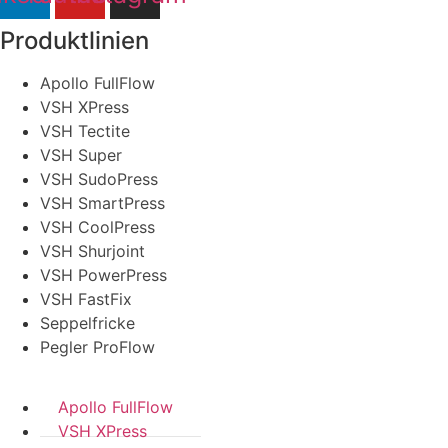
Produktlinien
Apollo FullFlow
VSH XPress
VSH Tectite
VSH Super
VSH SudoPress
VSH SmartPress
VSH CoolPress
VSH Shurjoint
VSH PowerPress
VSH FastFix
Seppelfricke
Pegler ProFlow
Apollo FullFlow
VSH XPress