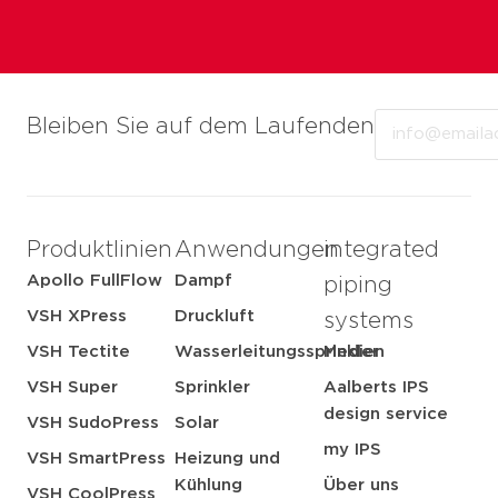
Email
Bleiben Sie auf dem Laufenden
Produktlinien
Anwendungen
integrated
Apollo FullFlow
Dampf
piping
VSH XPress
Druckluft
systems
VSH Tectite
Wasserleitungssprinkler
Medien
VSH Super
Sprinkler
Aalberts IPS
design service
VSH SudoPress
Solar
my IPS
VSH SmartPress
Heizung und
Kühlung
Über uns
VSH CoolPress