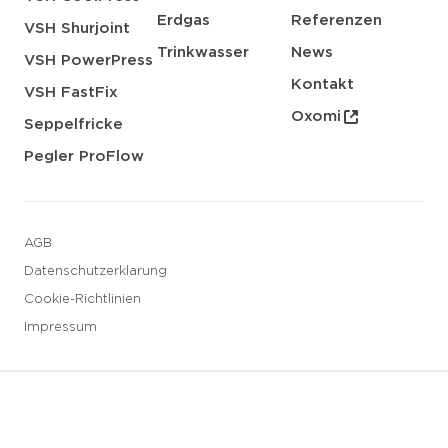
Erdgas
Referenzen
VSH Shurjoint
Trinkwasser
News
VSH PowerPress
Kontakt
VSH FastFix
Oxomi
Seppelfricke
Pegler ProFlow
AGB
Datenschutzerklarung
Cookie-Richtlinien
Impressum
3 downloads geselecteerd