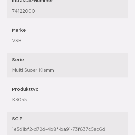
Intrastat-Nummer
74122000
Marke
VSH
Serie
Multi Super Klemm
Produkttyp
K3055
SCIP
1e5d1bf2-d72d-4b8f-ba91-73f637c5ac6d