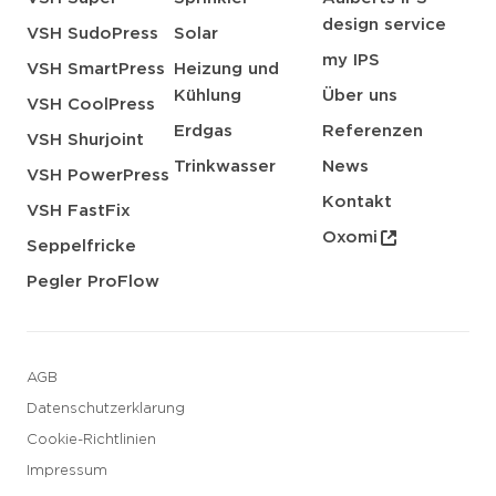
design service
VSH SudoPress
Solar
my IPS
VSH SmartPress
Heizung und
Kühlung
Über uns
VSH CoolPress
Erdgas
Referenzen
VSH Shurjoint
Trinkwasser
News
VSH PowerPress
Kontakt
VSH FastFix
Oxomi
Seppelfricke
Pegler ProFlow
AGB
Datenschutzerklarung
Cookie-Richtlinien
Impressum