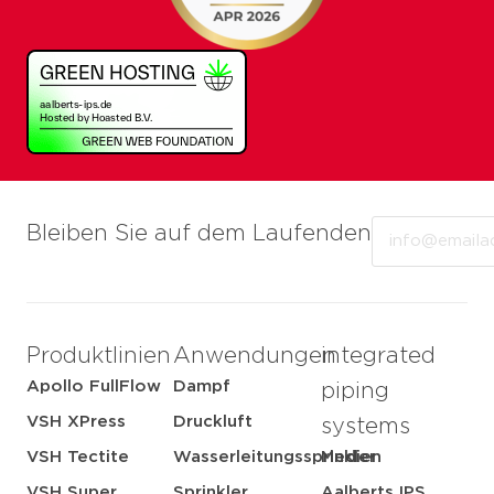
Email
Bleiben Sie auf dem Laufenden
Produktlinien
Anwendungen
integrated
Apollo FullFlow
Dampf
piping
VSH XPress
Druckluft
systems
VSH Tectite
Wasserleitungssprinkler
Medien
VSH Super
Sprinkler
Aalberts IPS