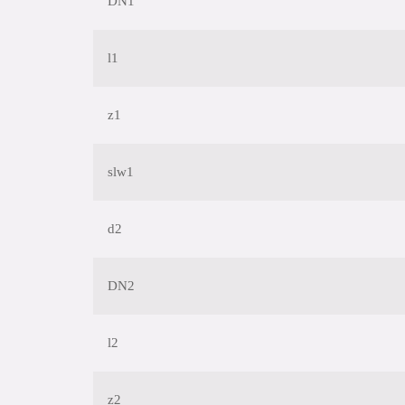
DN1
l1
z1
slw1
d2
DN2
l2
z2