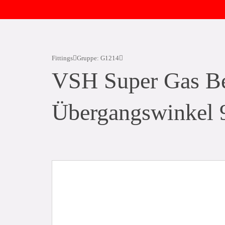
Fittings
Gruppe: G1214
VSH Super Gas Be
Übergangswinkel 9