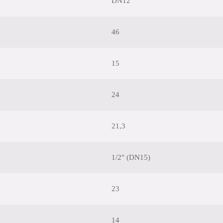
DN12
46
15
24
21,3
1/2" (DN15)
23
14