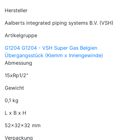
Hersteller
Aalberts integrated piping systems B.V. (VSH)
Artikelgruppe
G1204 G1204 - VSH Super Gas Belgien
Übergangsstück (Klemm x Innengewinde)
Abmessung
15xRp1/2"
Gewicht
0,1 kg
L x B x H
52x32x32 mm
Verpackung