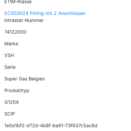
ETIM-Klasse
EC003024 Fitting mit 2 Anschlüssen
Intrastat-Nummer
74122000
Marke
VSH
Serie
Super Gas Belgien
Produkttyp
G1204
SCIP
1e5d1bf2-d72d-4b8f-ba91-73f637c5ac6d