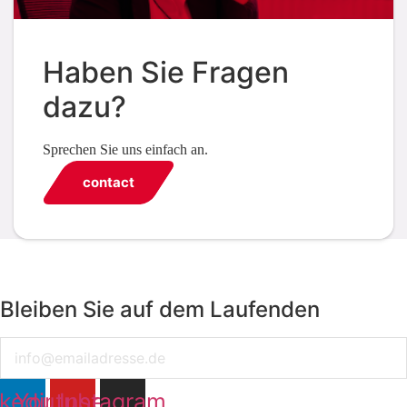
Haben Sie Fragen
dazu?
Sprechen Sie uns einfach an.
contact
Bleiben Sie auf dem Laufenden
Email
nkedin
Youtube
Instagram