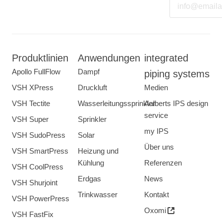
Produktlinien
Anwendungen
integrated
Apollo FullFlow
Dampf
piping systems
VSH XPress
Druckluft
Medien
VSH Tectite
Wasserleitungssprinkler
Aalberts IPS design
service
VSH Super
Sprinkler
my IPS
VSH SudoPress
Solar
Über uns
VSH SmartPress
Heizung und
Kühlung
Referenzen
VSH CoolPress
Erdgas
News
VSH Shurjoint
Trinkwasser
Kontakt
VSH PowerPress
Oxomi
VSH FastFix