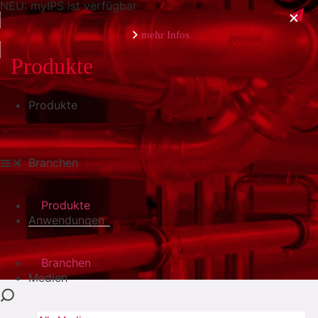
NEU: myIPS ist verfügbar
mehr Infos
Produkte
Produkte
schließen
Branchen
Produkte
Anwendungen
Branchen
Medien