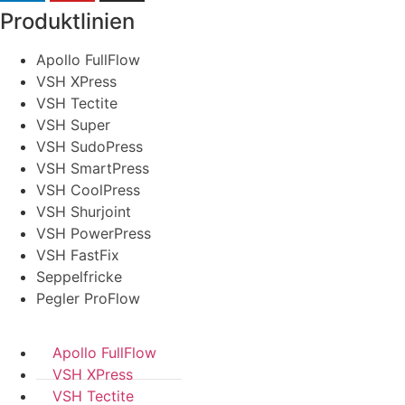
Produktlinien
Apollo FullFlow
VSH XPress
VSH Tectite
VSH Super
VSH SudoPress
VSH SmartPress
VSH CoolPress
VSH Shurjoint
VSH PowerPress
VSH FastFix
Seppelfricke
Pegler ProFlow
Apollo FullFlow
VSH XPress
VSH Tectite