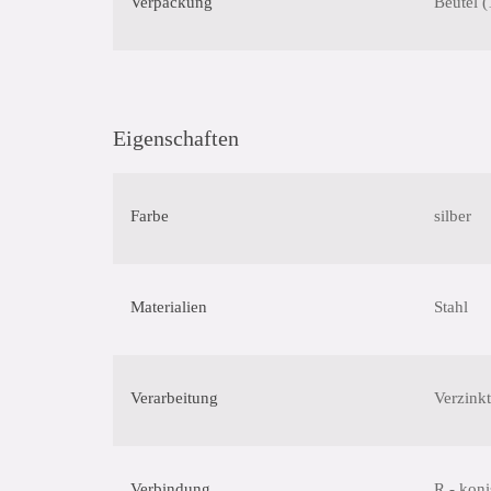
Verpackung
Beutel (
Eigenschaften
Farbe
silber
Materialien
Stahl
Verarbeitung
Verzinkt
Verbindung
R - kon