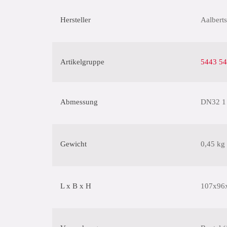
Hersteller
Aalberts
Artikelgruppe
5443 54
Abmessung
DN32 1 
Gewicht
0,45 kg
L x B x H
107x96