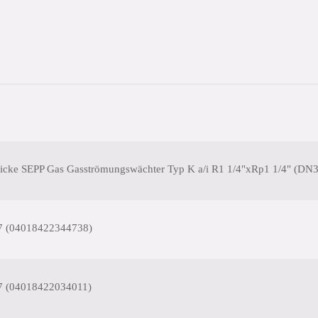
ricke SEPP Gas Gasströmungswächter Typ K a/i R1 1/4"xRp1 1/4" (DN
7 (04018422344738)
7 (04018422034011)