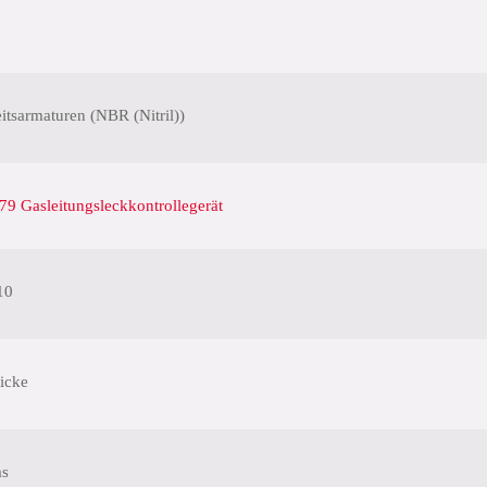
itsarmaturen (NBR (Nitril))
9 Gasleitungsleckkontrollegerät
10
icke
s