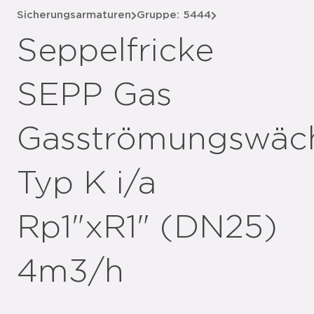
Sicherungsarmaturen
Gruppe: 5444
Seppelfricke
SEPP Gas
Gasströmungswäc
Typ K i/a
Rp1"xR1" (DN25)
4m3/h