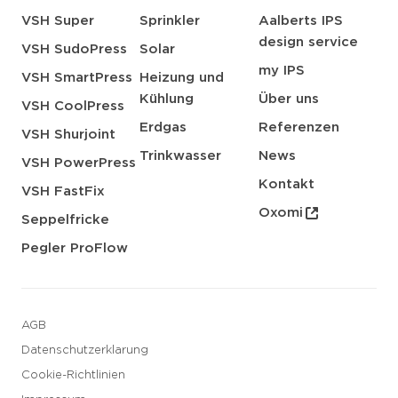
VSH Super
Sprinkler
Aalberts IPS
design service
VSH SudoPress
Solar
my IPS
VSH SmartPress
Heizung und
Kühlung
Über uns
VSH CoolPress
Erdgas
Referenzen
VSH Shurjoint
Trinkwasser
News
VSH PowerPress
Kontakt
VSH FastFix
Oxomi
Seppelfricke
Pegler ProFlow
AGB
Datenschutzerklarung
Cookie-Richtlinien