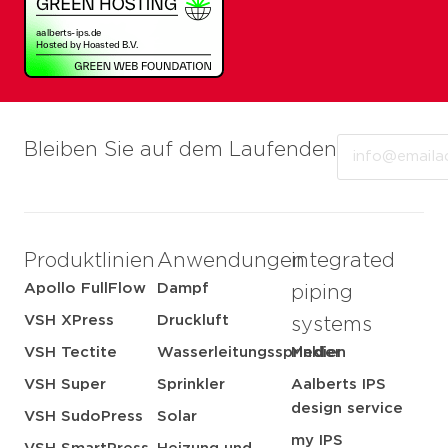
Email
Bleiben Sie auf dem Laufenden
Produktlinien
Anwendungen
integrated
Apollo FullFlow
Dampf
piping
VSH XPress
Druckluft
systems
VSH Tectite
Wasserleitungssprinkler
Medien
VSH Super
Sprinkler
Aalberts IPS
design service
VSH SudoPress
Solar
my IPS