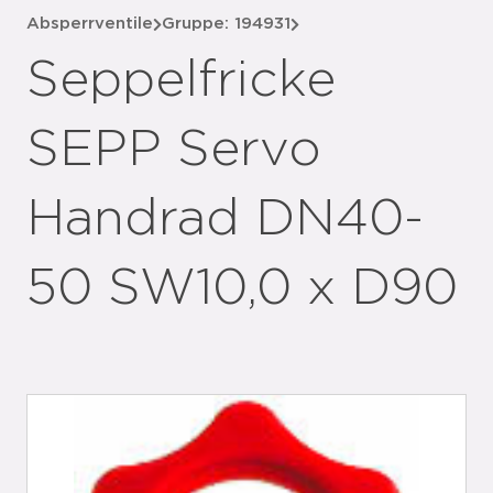
Absperrventile
Gruppe: 194931
Seppelfricke
SEPP Servo
Handrad DN40-
50 SW10,0 x D90