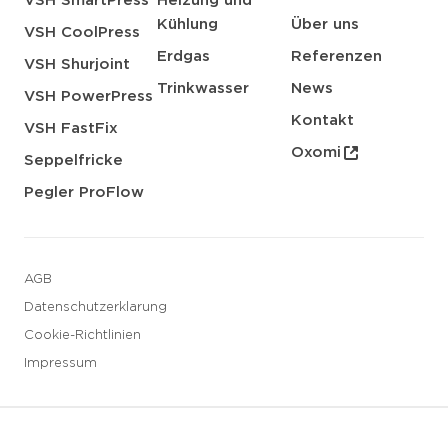
VSH SmartPress
Heizung und
Kühlung
Über uns
VSH CoolPress
Erdgas
Referenzen
VSH Shurjoint
Trinkwasser
News
VSH PowerPress
Kontakt
VSH FastFix
Oxomi
Seppelfricke
Pegler ProFlow
AGB
Datenschutzerklarung
Cookie-Richtlinien
Impressum
3 downloads geselecteerd