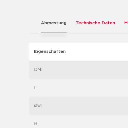
Abmessung
Technische Daten
M
Eigenschaften
DN1
l1
slw1
H1