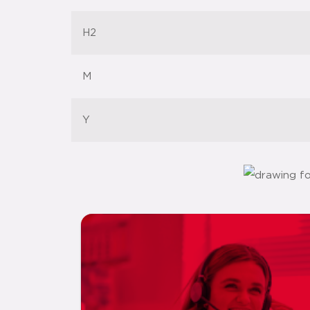
H2
M
Y