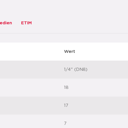
edien
ETIM
Wert
1/4" (DN8)
18
17
7