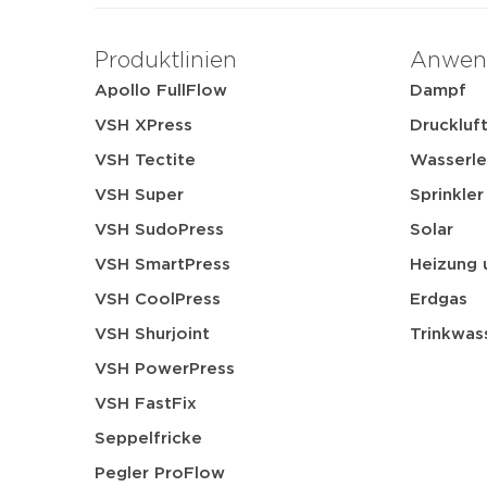
Produktlinien
Anwen
Apollo FullFlow
Dampf
VSH XPress
Druckluf
VSH Tectite
Wasserle
VSH Super
Sprinkler
VSH SudoPress
Solar
VSH SmartPress
Heizung 
VSH CoolPress
Erdgas
VSH Shurjoint
Trinkwas
VSH PowerPress
VSH FastFix
Seppelfricke
Pegler ProFlow