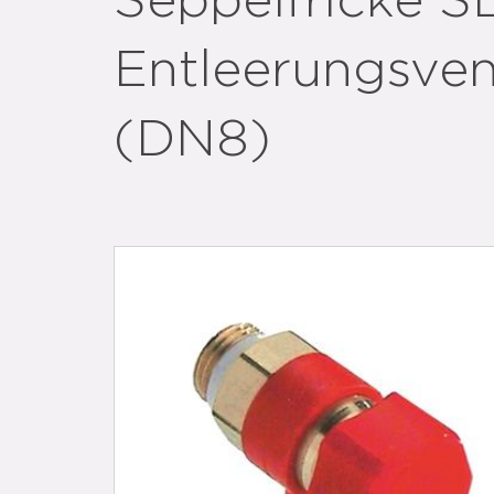
Seppelfricke S
Entleerungsvent
(DN8)