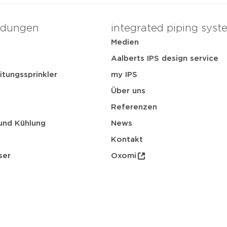
dungen
integrated piping syst
Medien
t
Aalberts IPS design service
itungssprinkler
my IPS
Über uns
Referenzen
und Kühlung
News
Kontakt
ser
Oxomi