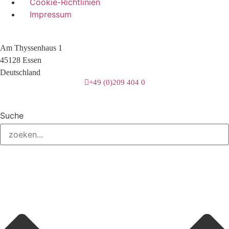
Cookie-Richtlinien
Impressum
Am Thyssenhaus 1
45128 Essen
Deutschland
+49 (0)209 404 0
Suche
3 downloads geselecteerd
herunterladen
E-Mail
Speichern