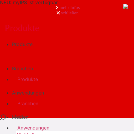
NEU: myIPS ist verfügbar
mehr Infos
schließen
Produkte
Suche
Produkte
Branchen
Produkte
Anwendungen
Branchen
Medien
Anwendungen