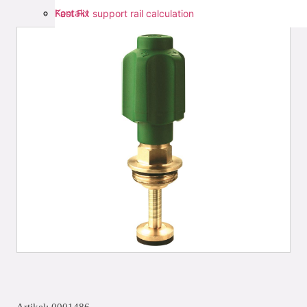
Kontakt
Fast Fix support rail calculation