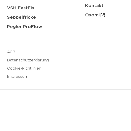
Kontakt
VSH FastFix
Oxomi
Seppelfricke
Pegler ProFlow
AGB
Datenschutzerklarung
Cookie-Richtlinien
Impressum
3 downloads geselecteerd
Speichern