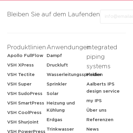
Email
Bleiben Sie auf dem Laufenden
Produktlinien
Anwendungen
integrated
Apollo FullFlow
Dampf
piping
VSH XPress
Druckluft
systems
VSH Tectite
Wasserleitungssprinkler
Medien
VSH Super
Sprinkler
Aalberts IPS
design service
VSH SudoPress
Solar
my IPS
VSH SmartPress
Heizung und
Kühlung
Über uns
VSH CoolPress
Erdgas
Referenzen
VSH Shurjoint
Trinkwasser
News
VSH PowerPress