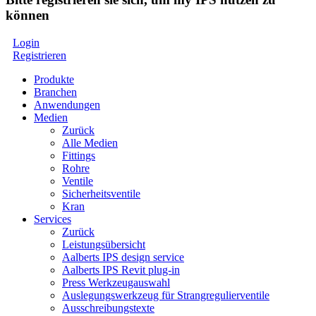
können
Login
Registrieren
Produkte
Branchen
Anwendungen
Medien
Zurück
Alle Medien
Fittings
Rohre
Ventile
Sicherheitsventile
Kran
Services
Zurück
Leistungsübersicht
Aalberts IPS design service
Aalberts IPS Revit plug-in
Press Werkzeugauswahl
Auslegungswerkzeug für Strangregulierventile
Ausschreibungstexte