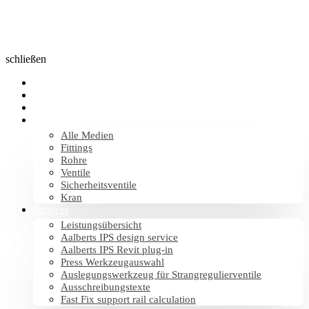
schließen
Produkte
Branchen
Anwendungen
Medien
Alle Medien
Fittings
Rohre
Ventile
Sicherheitsventile
Kran
Services
Leistungsübersicht
Aalberts IPS design service
Aalberts IPS Revit plug-in
Press Werkzeugauswahl
Auslegungswerkzeug für Strangregulierventile
Ausschreibungstexte
Fast Fix support rail calculation