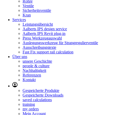
Rohre
Ventile
Sicherheitsventile
Kran
Services
Leistungsübersicht
Aalberts IPS design service
Aalberts IPS Revit plug-in
Press Werkzeugauswahl
Auslegungswerkzeug für Strangregulierventile
Ausschreibungstexte
Fast Fix support rail calculation
Über uns
unsere Geschichte
people & culture
Nachhaltigkeit
Referenzen
Kontakt
Gespeicherte Produkte
Gespeicherte Downloads
saved calculations
training
my orders
Mein Account