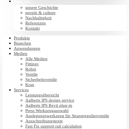
Über uns
unsere Geschichte
people & culture
Nachhaltigkeit
Referenzen
Kontakt
Produkte
Branchen
Anwendungen
Medien
Alle Medien
Fittings
Rohre
Ventile
Sicherheitsventile
Kran
Services
Leistungsübersicht
Aalberts IPS design service
Aalberts IPS Revit plug-in
Press Werkzeugauswahl
Auslegungswerkzeug für Strangregulierventile
Ausschreibungstexte
Fast Fix support rail calculation