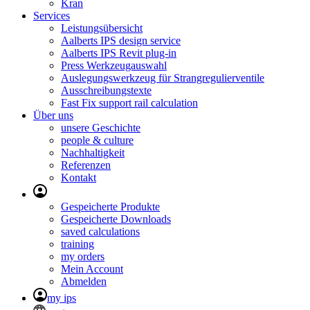
Kran
Services
Leistungsübersicht
Aalberts IPS design service
Aalberts IPS Revit plug-in
Press Werkzeugauswahl
Auslegungswerkzeug für Strangregulierventile
Ausschreibungstexte
Fast Fix support rail calculation
Über uns
unsere Geschichte
people & culture
Nachhaltigkeit
Referenzen
Kontakt
Gespeicherte Produkte
Gespeicherte Downloads
saved calculations
training
my orders
Mein Account
Abmelden
my ips