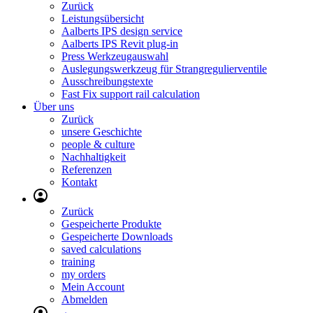
Zurück
Leistungsübersicht
Aalberts IPS design service
Aalberts IPS Revit plug-in
Press Werkzeugauswahl
Auslegungswerkzeug für Strangregulierventile
Ausschreibungstexte
Fast Fix support rail calculation
Über uns
Zurück
unsere Geschichte
people & culture
Nachhaltigkeit
Referenzen
Kontakt
Zurück
Gespeicherte Produkte
Gespeicherte Downloads
saved calculations
training
my orders
Mein Account
Abmelden