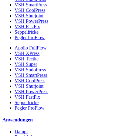
VSH SmartPress
VSH CoolPress
VSH Shurjoint
VSH PowerPress
VSH FastFix
Seppelfricke
Pegler ProFlow
Apollo FullFlow
VSH XPress
VSH Tectite
VSH Super
VSH SudoPress
VSH SmartPress
VSH CoolPress
VSH Shurjoint
VSH PowerPress
VSH FastFix
Seppelfricke
Pegler ProFlow
Anwendungen
Dampf