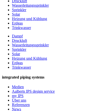
Druckluft
Wasserleitungssprinkler
Sprinkler
Solar
Heizung und Kühlung
Erdgas
Trinkwasser
Dampf
Druckluft
Wasserleitungssprinkler
Sprinkler
Solar
Heizung und Kühlung
Erdgas
Trinkwasser
integrated piping systems
Medien
Aalberts IPS design service
my IPS
Über uns
Referenzen
News