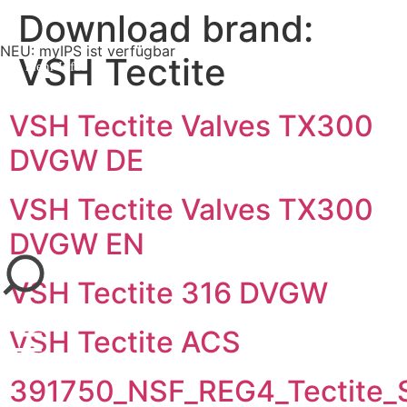
Download brand:
NEU: myIPS ist verfügbar
VSH Tectite
mehr Infos
VSH Tectite Valves TX300
DVGW DE
VSH Tectite Valves TX300
schließen
DVGW EN
VSH Tectite 316 DVGW
VSH Tectite ACS
391750_NSF_REG4_Tectite_S