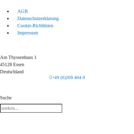
AGB
Datenschutzerklarung
Cookie-Richtlinien
Impressum
Am Thyssenhaus 1
45128 Essen
Deutschland
+49 (0)209 404 0
3 downloads geselecteerd
Suche
herunterladen
E-Mail
Speichern