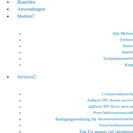
Branchen
Anwendungen
Medien
Alle Medien
Fittings
Rohre
Ventile
Sicherheitsventile
Kran
Services
Leistungsübersicht
Aalberts IPS design service
Aalberts IPS Revit plug-in
Press Werkzeugauswahl
Auslegungswerkzeug für Strangregulierventile
Ausschreibungstexte
Fast Fix support rail calculation