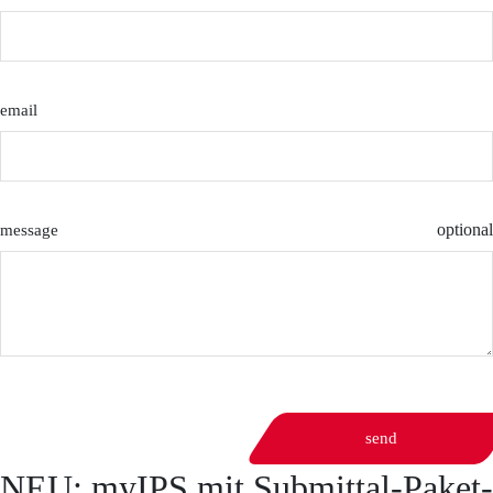
email
optional
message
send
NEU: myIPS mit Submittal-Paket-