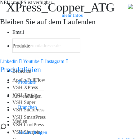
NEU: myIPS ist verfügbar
XPress_Copper_ATG
mehr Infos
Bleiben Sie auf dem Laufenden
Email
Suche
Produkte
Linkedin
Youtube
Instagram
Produktlinien
Branchen
Apollo FullFlow
Produkte
VSH XPress
VSH Tectite
Anwendungen
VSH Super
Branchen
VSH SudoPress
VSH SmartPress
Medien
VSH CoolPress
VSH Shurjoint
Anwendungen