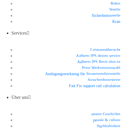
Rohre
Ventile
Sicherheitsventile
Kran
Services
Leistungsübersicht
Aalberts IPS design service
Aalberts IPS Revit plug-in
Press Werkzeugauswahl
Auslegungswerkzeug für Strangregulierventile
Ausschreibungstexte
Fast Fix support rail calculation
Über uns
unsere Geschichte
people & culture
Nachhaltigkeit