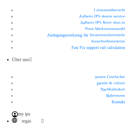
Leistungsübersicht
Aalberts IPS design service
Aalberts IPS Revit plug-in
Press Werkzeugauswahl
Auslegungswerkzeug für Strangregulierventile
Ausschreibungstexte
Fast Fix support rail calculation
Über uns
unsere Geschichte
people & culture
Nachhaltigkeit
Referenzen
Kontakt
my ips
regio