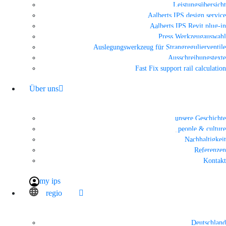
Leistungsübersicht
Aalberts IPS design service
Aalberts IPS Revit plug-in
Press Werkzeugauswahl
Auslegungswerkzeug für Strangregulierventile
Ausschreibungstexte
Fast Fix support rail calculation
Über uns
unsere Geschichte
people & culture
Nachhaltigkeit
Referenzen
Kontakt
my ips
regio
Deutschland