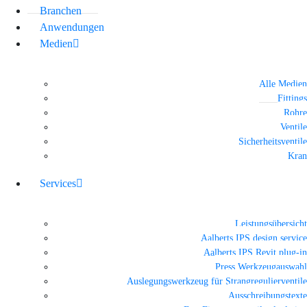
Branchen
Anwendungen
Medien
Alle Medien
Fittings
Rohre
Ventile
Sicherheitsventile
Kran
Services
Leistungsübersicht
Aalberts IPS design service
Aalberts IPS Revit plug-in
Press Werkzeugauswahl
Auslegungswerkzeug für Strangregulierventile
Ausschreibungstexte