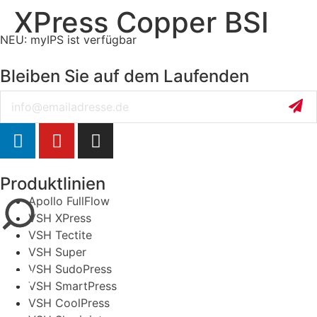
XPress Copper BSI
NEU: myIPS ist verfügbar
mehr Infos
Bleiben Sie auf dem Laufenden
Email
schließen
Produktlinien
Apollo FullFlow
VSH XPress
VSH Tectite
VSH Super
VSH SudoPress
VSH SmartPress
VSH CoolPress