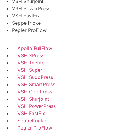
VSH Shurjoint
VSH PowerPress
VSH FastFix
Seppelfricke
Pegler ProFlow
Apollo FullFlow
VSH XPress
VSH Tectite
VSH Super
VSH SudoPress
VSH SmartPress
VSH CoolPress
VSH Shurjoint
VSH PowerPress
VSH FastFix
Seppelfricke
Pegler ProFlow