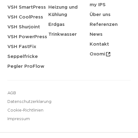
my IPS
VSH SmartPress
Heizung und
Kühlung
Über uns
VSH CoolPress
Erdgas
Referenzen
VSH Shurjoint
Trinkwasser
News
VSH PowerPress
Kontakt
VSH FastFix
Oxomi
Seppelfricke
Pegler ProFlow
AGB
Datenschutzerklarung
Cookie-Richtlinien
Impressum