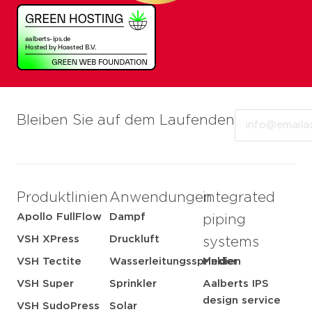
Email
Bleiben Sie auf dem Laufenden
Produktlinien
Anwendungen
integrated
Apollo FullFlow
Dampf
piping
VSH XPress
Druckluft
systems
VSH Tectite
Wasserleitungssprinkler
Medien
VSH Super
Sprinkler
Aalberts IPS
design service
VSH SudoPress
Solar