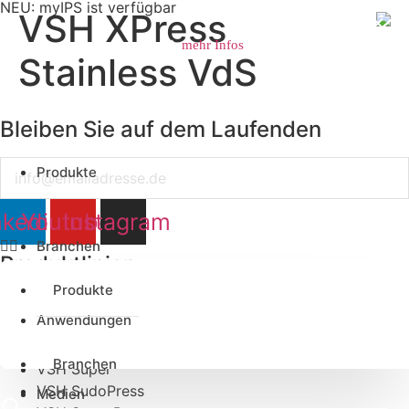
NEU: myIPS ist verfügbar
VSH XPress
mehr Infos
schließen
Stainless VdS
Bleiben Sie auf dem Laufenden
Email
Produkte
nkedin
Youtube
Instagram
Branchen
Produktlinien
Produkte
Apollo FullFlow
Anwendungen
VSH XPress
VSH Tectite
Branchen
VSH Super
VSH SudoPress
Medien