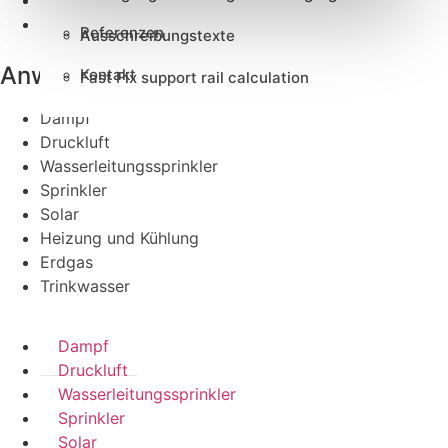
Seppelfricke
Pegler ProFlow
Referenzen
Ausschreibungstexte
Anwendungen
Kontakt
Fast Fix support rail calculation
Dampf
Druckluft
Wasserleitungssprinkler
Sprinkler
Solar
Heizung und Kühlung
Erdgas
Trinkwasser
Dampf
Druckluft
Wasserleitungssprinkler
Sprinkler
Solar