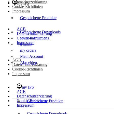
Datenschutzerklarung
my IPS
Cookie-Richtlinien
Impressum
Gespeicherte Produkte
AGB
Gespeicherte Downloads
Datenschutzerklarung
Cookie-Richtlinien
saved calculations
Impressum
training
my orders
Mein Account
AGB
Abmelden
Datenschutzerklarung
Cookie-Richtlinien
Impressum
my IPS
AGB
Datenschutzerklarung
Cookie-Richtlinien
Gespeicherte Produkte
Impressum
Gespeicherte Downloads