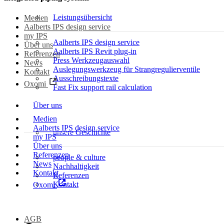
Leistungsübersicht
Medien
Aalberts IPS design service
my IPS
Aalberts IPS design service
Über uns
Aalberts IPS Revit plug-in
Referenzen
Press Werkzeugauswahl
News
Auslegungswerkzeug für Strangregulierventile
Kontakt
Ausschreibungstexte
Oxomi
Fast Fix support rail calculation
Über uns
Medien
Aalberts IPS design service
unsere Geschichte
my IPS
Über uns
Referenzen
people & culture
News
Nachhaltigkeit
Kontakt
Referenzen
Kontakt
Oxomi
AGB