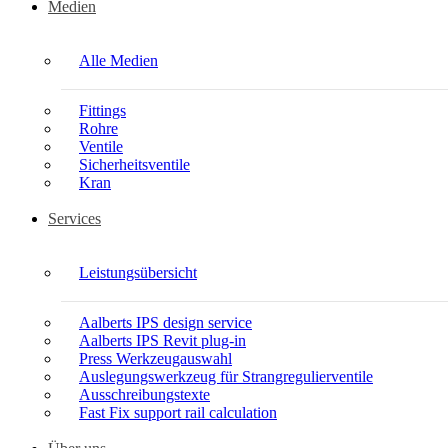
Medien
Alle Medien
Fittings
Rohre
Ventile
Sicherheitsventile
Kran
Services
Leistungsübersicht
Aalberts IPS design service
Aalberts IPS Revit plug-in
Press Werkzeugauswahl
Auslegungswerkzeug für Strangregulierventile
Ausschreibungstexte
Fast Fix support rail calculation