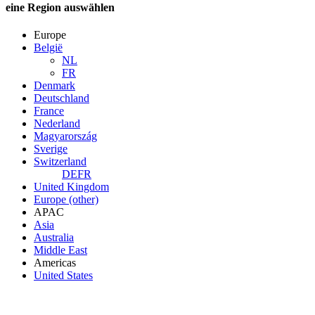
eine Region auswählen
Europe
België
NL
FR
Denmark
Deutschland
France
Nederland
Magyarország
Sverige
Switzerland
DE
FR
United Kingdom
Europe (other)
APAC
Asia
Australia
Middle East
Americas
United States