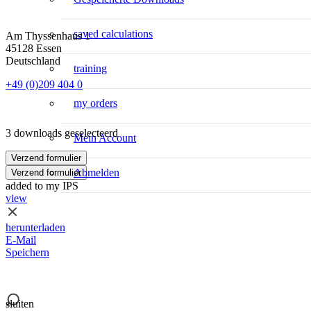
saved calculations
Am Thyssenhaus 1
45128 Essen
Deutschland
training
+49 (0)209 404 0
my orders
3 downloads geselecteerd
Mein Account
Verzend formulier
Abmelden
Verzend formulier
added to my IPS
view
herunterladen
E-Mail
Speichern
sluiten