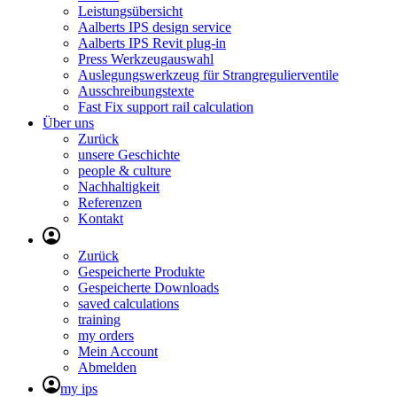
Leistungsübersicht
Aalberts IPS design service
Aalberts IPS Revit plug-in
Press Werkzeugauswahl
Auslegungswerkzeug für Strangregulierventile
Ausschreibungstexte
Fast Fix support rail calculation
Über uns
Zurück
unsere Geschichte
people & culture
Nachhaltigkeit
Referenzen
Kontakt
Zurück
Gespeicherte Produkte
Gespeicherte Downloads
saved calculations
training
my orders
Mein Account
Abmelden
my ips