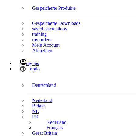
Gespeicherte Produkte
Gespeicherte Downloads
saved calculations
training
my orders
Mein Account
Abmelden
my ips
regio
Deutschland
Nederland
België
NL
FR
Nederland
Français
Great Britain