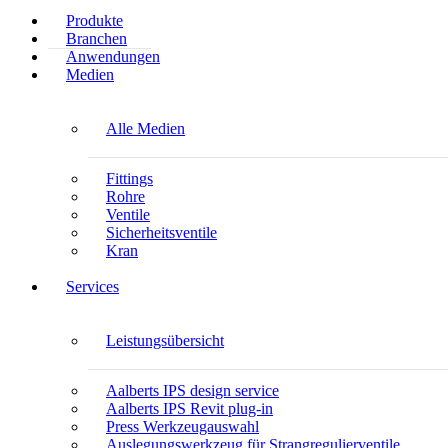
Produkte
Branchen
Anwendungen
Medien
Alle Medien
Fittings
Rohre
Ventile
Sicherheitsventile
Kran
Services
Leistungsübersicht
Aalberts IPS design service
Aalberts IPS Revit plug-in
Press Werkzeugauswahl
Auslegungswerkzeug für Strangregulierventile