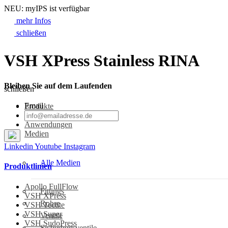
NEU: myIPS ist verfügbar
mehr Infos
schließen
VSH XPress Stainless RINA
Bleiben Sie auf dem Laufenden
schließen
Email
Produkte
Branchen
Anwendungen
Medien
Linkedin
Youtube
Instagram
Alle Medien
Produktlinien
Apollo FullFlow
Fittings
VSH XPress
Rohre
VSH Tectite
VSH Super
Ventile
VSH SudoPress
Sicherheitsventile