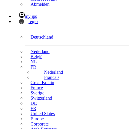
Abmelden
my ips
regio
Deutschland
Nederland
België
NL
FR
Nederland
Français
Great Britain
France
Sverige
Switzerland
DE
FR
United States
Europe
Corporate