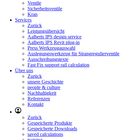
Ventile
Sicherheitsventile
Kran
Services
Zurück
Leistungsübersicht
Aalberts IPS design service
Aalberts IPS Revit plug-in
Press Werkzeugauswahl
Auslegungswerkzeug für Strangregulierventile
Ausschreibungstexte
Fast Fix support rail calculation
Über uns
Zurück
unsere Geschichte
people & culture
Nachhaltigkeit
Referenzen
Kontakt
Zurück
Gespeicherte Produkte
Gespeicherte Downloads
saved calculations
training