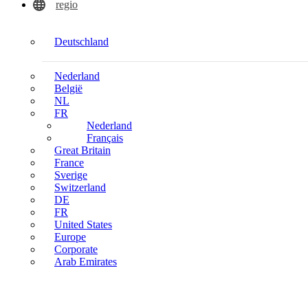
regio
Deutschland
Nederland
België
NL
FR
Nederland
Français
Great Britain
France
Sverige
Switzerland
DE
FR
United States
Europe
Corporate
Arab Emirates