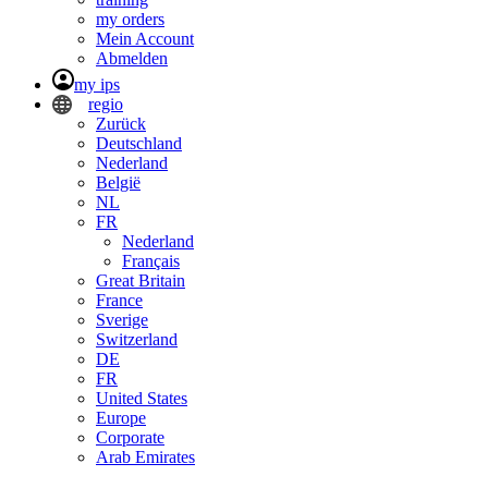
my orders
Mein Account
Abmelden
my ips
regio
Zurück
Deutschland
Nederland
België
NL
FR
Nederland
Français
Great Britain
France
Sverige
Switzerland
DE
FR
United States
Europe
Corporate
Arab Emirates