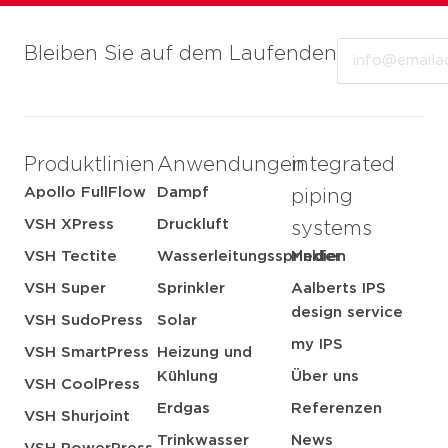
Email
Bleiben Sie auf dem Laufenden
Produktlinien
Anwendungen
integrated
Apollo FullFlow
Dampf
piping
VSH XPress
Druckluft
systems
VSH Tectite
Wasserleitungssprinkler
Medien
VSH Super
Sprinkler
Aalberts IPS
design service
VSH SudoPress
Solar
my IPS
VSH SmartPress
Heizung und
Kühlung
Über uns
VSH CoolPress
Erdgas
Referenzen
VSH Shurjoint
Trinkwasser
News