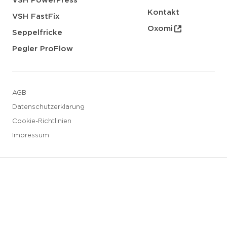
VSH PowerPress
Kontakt
VSH FastFix
Oxomi
Seppelfricke
Pegler ProFlow
AGB
Datenschutzerklarung
Cookie-Richtlinien
Impressum
3 downloads geselecteerd
Speichern