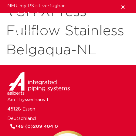
NEU: myIPS ist verfügbar
VSH XPress
mehr Infos
Fullflow Stainless
schließen
Belgaqua-NL
Am Thyssenhaus 1
45128 Essen
Deutschland
+49 (0)209 404 0