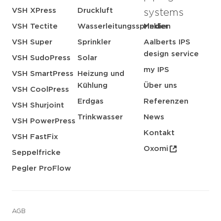
VSH XPress
Druckluft
systems
VSH Tectite
Wasserleitungssprinkler
Medien
VSH Super
Sprinkler
Aalberts IPS
design service
VSH SudoPress
Solar
my IPS
VSH SmartPress
Heizung und
Kühlung
Über uns
VSH CoolPress
Erdgas
Referenzen
VSH Shurjoint
Trinkwasser
News
VSH PowerPress
Kontakt
VSH FastFix
Oxomi
Seppelfricke
Pegler ProFlow
AGB